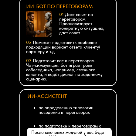
ИИ-БОТ ПО ПЕРЕГОВОРАМ
01
Даст совет по
переговорам.
Проанализирует
конкретную ситуацию,
даст совет
02
Поможет подготовить наиболее
подходящий вариант ответа клиенту/
партнеру и т.д
03
Подготовит вас к переговорам.
Чат-симмуляция: бот играет роль
собеседника, например, сложного
клиента, и ведёт диалог по заданному
сценарию.
ИИ-АССИСТЕНТ
по определению типологии
поведения в переговорах
по подготовке к переговорам с
монстрами
После ключевых модулей у вас будет