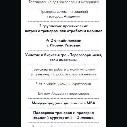
Тестирование для закрепления материала
--------------------------------------------------
Проверка домашних заданий
тьютором Академии
--------------------------------------------------
2 групповых практических
встреч с тренером для отработки навыков
-------------------------------------------------
🔥
2 онлайн-сессии
с Игорем Рызовым
--------------------------------------------------
Участие в бизнес-игре «Переговори меня,
если сможешь»
-------------------------------------------------
Тренажер по работе с манипуляциями
и тренажер по работе с возражениями
--------------------------------------------------
Чат с участниками и кураторами
--------------------------------------------------
Диплом Академии переговоров
--------------------------------------------------
Международный диплом mini MBA
--------------------------------------------------
Поддержка тренеров и проверка
заданий кураторами — 3 месяца
--------------------------------------------------