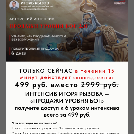
ТОЛЬКО СЕЙЧАС
в течении 15
минут действует
Что мешает вам продавать много
СПЕЦПРЕДЛОЖЕНИЕ
499 руб. вместо
2999 руб.
Впаривать или продавать
ИНТЕНСИВ ИГОРЯ РЫЗОВА —
5 способов повысить свои продажи уже
«ПРОДАЖИ УРОВНЯ БОГ»
завтра
получите доступ к 6 урокам интенсива
Компетенции, которые важны для роста
всего за 499 руб.
в продажах
Что вас ждет на интенсиве:
1 урок: В погоне за продажами. Что мешает вам продавать.
2 урок: Сокровища внутри нас. Вы найдете все ваши скрытые таланты и