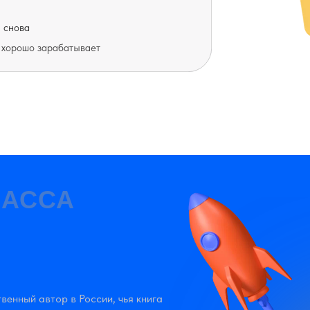
 снова
 хорошо зарабатывает
ЛАССА
венный автор в России, чья книга