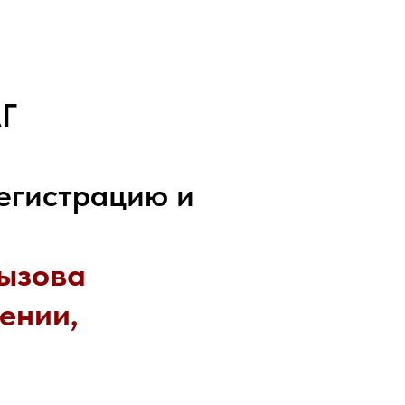
Г
егистрацию и
Рызова
ении,