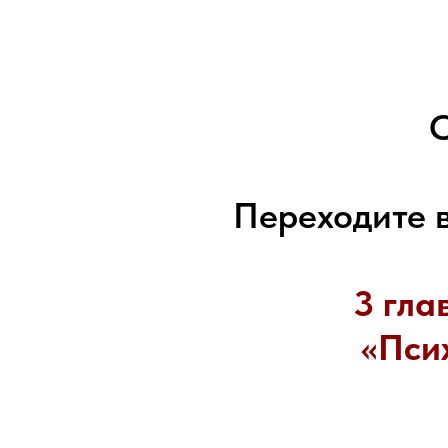
Переходите 
3 гла
«Пси