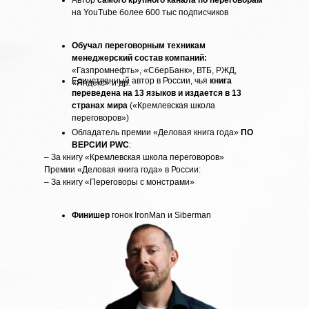
Автор
самого крупного канала по переговорам
на YouTube более 600 тыс подписчиков
Обучал переговорным техникам
менеджерский состав компаний:
«Газпромнефть», «СберБанк», ВТБ, РЖД,
Единственный автор в России, чья
книга
«Яндекс» и др.
переведена на 13 языков и издается в 13
странах мира
(«Кремлевская школа
переговоров»)
Обладатель премии «Деловая книга года»
ПО
ВЕРСИИ PWC
:
– За книгу «Кремлевская школа переговоров»
Премии «Деловая книга года» в России:
– За книгу «Переговоры с монстрами»
Финишер
гонок IronMan и Siberman