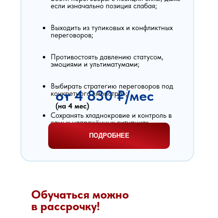
если изначально позиция слабая;
Выходить из тупиковых и конфликтных
переговоров;
Противостоять давлению статусом,
эмоциями и ультиматумами;
Выбирать стратегию переговоров под
от 4 830 ₽/мес
конкретного «монстра»;
(на 4 мес)
Сохранять хладнокровие и контроль в
самых напряжённых ситуациях.
ПОДРОБНЕЕ
Обучаться можно
в рассрочку!