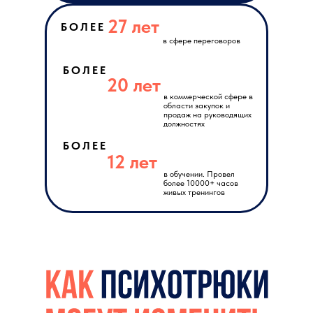
27 лет
БОЛЕЕ
в сфере переговоров
БОЛЕЕ
20 лет
в коммерческой сфере в
области закупок и
продаж на руководящих
должностях
БОЛЕЕ
12 лет
в обучении. Провел
более 10000+ часов
живых тренингов