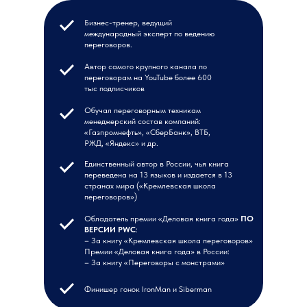
Бизнес-тренер, ведущий
международный эксперт по ведению
переговоров.
Автор самого крупного канала по
переговорам на YouTube более 600
тыс подписчиков
Обучал переговорным техникам
менеджерский состав компаний:
«Газпромнефть», «СберБанк», ВТБ,
РЖД, «Яндекс» и др.
Единственный автор в России, чья книга
переведена на 13 языков и издается в 13
странах мира («Кремлевская школа
переговоров»)
Обладатель премии «Деловая книга года»
ПО
ВЕРСИИ PWC
:
– За книгу «Кремлевская школа переговоров»
Премии «Деловая книга года» в России:
– За книгу «Переговоры с монстрами»
Финишер гонок IronMan и Siberman