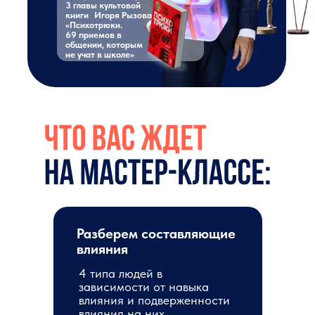
3 главы культовой
книги Игоря Рызова
«Психотрюки.
69 приемов в
общении, которым
не учат в школе»
Разберем составляющие
влияния
4 типа людей в
зависимости от навыка
влияния и подверженности
влияния на них