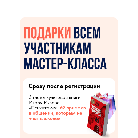
Сразу после регистрации
3 главы культовой книги
Игоря Рызова
«Психотрюки.
69 приемов
в общении, которым не
учат в школе»