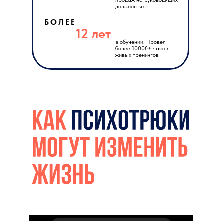
продаж на руководящих
должностях
БОЛЕЕ
12 лет
в обучении. Провел
более 10000+ часов
живых тренингов