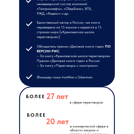
менеджерский состав компаний:
«Газпромнефть», «СберБанк», ВТБ,
РЖД, «Яндекс» и др.
Единственный автор в России, чья книга
переведена на 13 языков и издается в 13
странах мира («Кремлевская школа
переговоров»)
Обладатель премии «Деловая книга года»
ПО
ВЕРСИИ PWC
:
– За книгу «Кремлевская школа переговоров»
Премии «Деловая книга года» в России:
– За книгу «Переговоры с монстрами»
Финишер гонок IronMan и Siberman
27 лет
БОЛЕЕ
в сфере переговоров
БОЛЕЕ
20 лет
в коммерческой сфере в
области закупок и