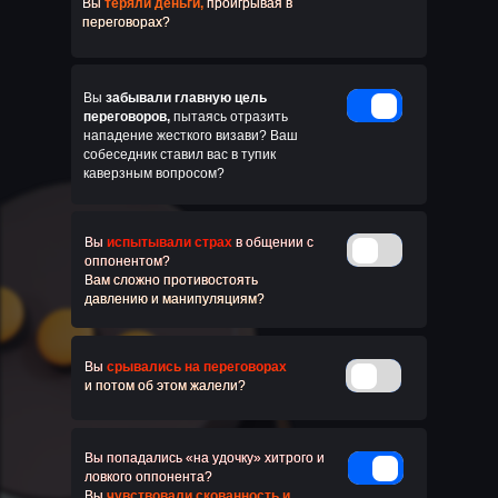
Вы
теряли деньги,
проигрывая в
переговорах?
Вы
забывали главную цель
переговоров,
пытаясь отразить
нападение жесткого визави? Ваш
собеседник ставил вас в тупик
каверзным вопросом?
Вы
испытывали страх
в общении с
оппонентом?
Вам сложно противостоять
давлению и манипуляциям?
Вы
срывались на переговорах
и потом об этом жалели?
Вы попадались «на удочку» хитрого и
ловкого оппонента?
Вы
чувствовали скованность и