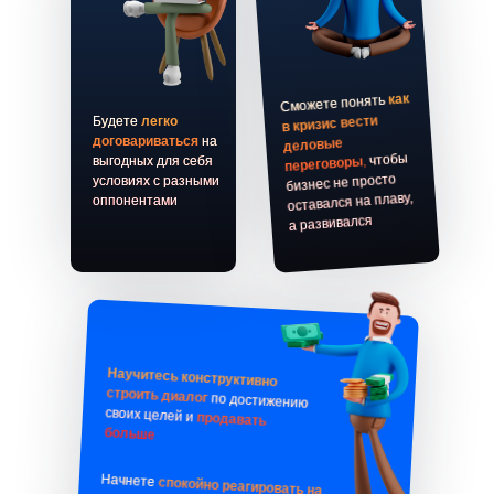
как
Сможете понять
в кризис вести
Будете
легко
договариваться
на
деловые
чтобы
,
выгодных для себя
переговоры
бизнес не просто
условиях с разными
оставался на плаву,
оппонентами
а развивался
Научитесь конструктивно
строить диалог
по достижению
своих целей
и
продавать
больше
Начнете
спокойно реагировать на