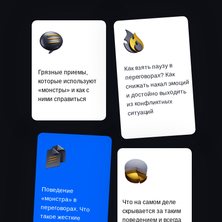
Как взять паузу в
Грязные приемы,
переговорах? Как
которые используют
снижать накал эмоций
«монстры» и как с
и достойно выходить
ними справиться
из конфликтных
ситуаций
Поведение
«монстра» в
переговорах. Что
такое жесткие
переговоры с
Что на самом деле
скрывается за таким
поведением и всегда