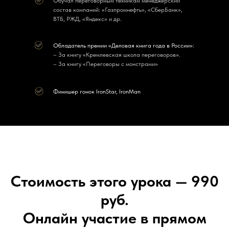
Обучал переговорным техникам менеджерский
состав компаний: «Газпромнефть», «СберБанк»,
ВТБ, РЖД, «Яндекс» и др.
Обладатель премии «Деловая книга года в России»
:
– За книгу «Кремлевская школа переговоров».
– За книгу «Переговоры с монстрами»
Финишер гонок IronStar, IronMan
Стоимость этого урока — 990
руб.
Онлайн участие в прямом