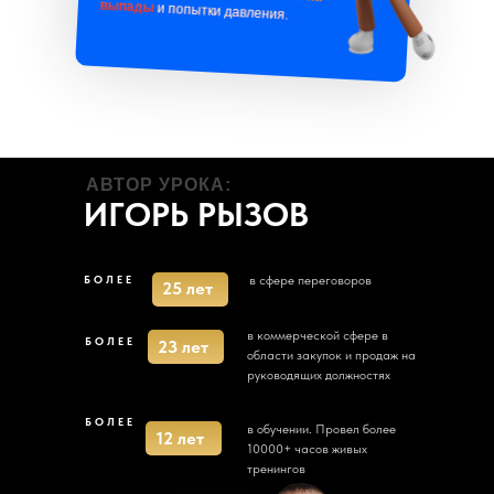
выпады
и попытки давления.
АВТОР УРОКА:
ИГОРЬ РЫЗОВ
БОЛЕЕ
в сфере переговоров
25 лет
в коммерческой сфере в
БОЛЕЕ
23 лет
области закупок и продаж на
руководящих должностях
БОЛЕЕ
в обучении. Провел более
12 лет
10000+ часов живых
тренингов