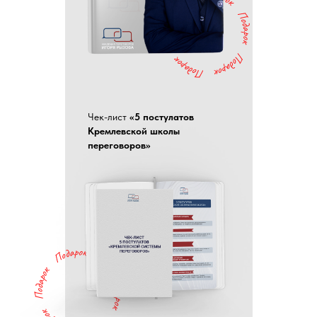
Чек-лист
«5 постулатов
Кремлевской школы
переговоров»