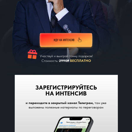
Участвуй и выиграй тонну подарков!
Стоимость:
2990
₽
БЕСПЛАТНО
ЗАРЕГИСТРИРУЙТЕСЬ
НА ИНТЕНСИВ
и переходите в закрытый канал Телеграм,
там уже
выложены полезные материалы по переговорам